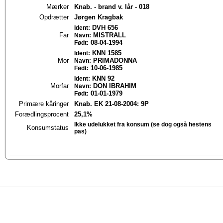
Mærker
Knab. - brand v. lår - 018
Opdrætter
Jørgen Kragbak
DVH 656
Ident:
Far
MISTRALL
Navn:
08-04-1994
Født:
KNN 1585
Ident:
Mor
PRIMADONNA
Navn:
10-06-1985
Født:
KNN 92
Ident:
Morfar
DON IBRAHIM
Navn:
01-01-1979
Født:
Primære kåringer
Knab. EK 21-08-2004: 9P
Forædlingsprocent
25,1%
Ikke udelukket fra konsum (se dog også hestens
Konsumstatus
pas)