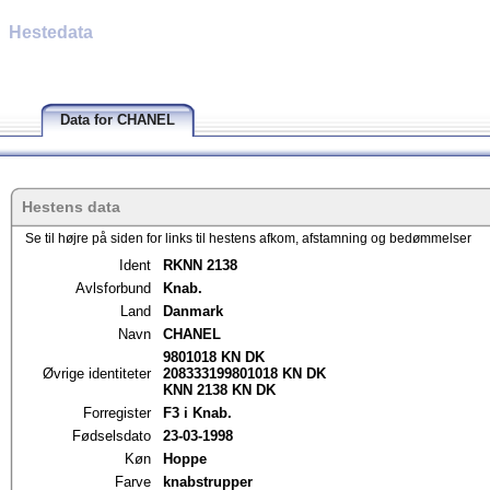
Hestedata
Data for CHANEL
Hestens data
Se til højre på siden for links til hestens afkom, afstamning og bedømmelser
Ident
RKNN 2138
Avlsforbund
Knab.
Land
Danmark
Navn
CHANEL
9801018 KN DK
Øvrige identiteter
208333199801018 KN DK
KNN 2138 KN DK
Forregister
F3 i Knab.
Fødselsdato
23-03-1998
Køn
Hoppe
Farve
knabstrupper